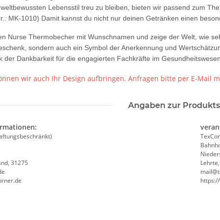
ltbewussten Lebensstil treu zu bleiben, bieten wir passend zum Th
Druckposition CMYK
 Nr.: MK-1010) Damit kannst du nicht nur deinen Getränken einen beso
 den Nurse Thermobecher mit Wunschnamen und zeige der Welt, wie sehr
Geschenk, sondern auch ein Symbol der Anerkennung und Wertschätzung
 der Dankbarkeit für die engagierten Fachkräfte im Gesundheitswesen
nnen wir auch Ihr Design aufbringen. Anfragen bitte per E-Mail m
Angaben zur Produkts
ormationen:
veran
aftungsbeschränkt)
TexCor
Bahnho
Nieder
and, 31275
Lehrte
de
mail@t
orner.de
https: