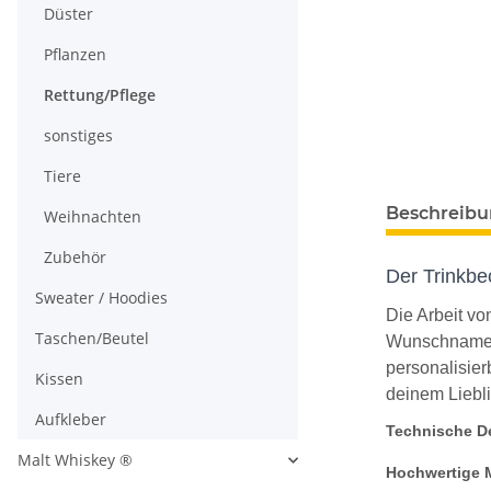
Düster
Pflanzen
Rettung/Pflege
sonstiges
Tiere
Beschreib
Weihnachten
Zubehör
Der Trinkbe
Sweater / Hoodies
Die Arbeit v
Taschen/Beutel
Wunschnamen i
personalisier
Kissen
deinem Liebli
Aufkleber
Technische De
Malt Whiskey ®
Hochwertige M