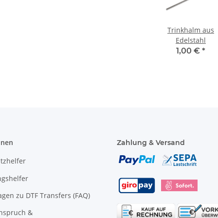
Trinkhalm aus
Edelstahl
1,00 €
*
onen
Zahlung & Versand
tzhelfer
gshelfer
agen zu DTF Transfers (FAQ)
anspruch &