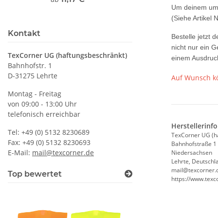
Um deinem umwe
(Siehe Artikel
Kontakt
Bestelle jetzt
nicht nur ein 
TexCorner UG (haftungsbeschränkt)
einem Ausdruck
Bahnhofstr. 1
D-31275 Lehrte
Auf Wunsch kö
Montag - Freitag
von 09:00 - 13:00 Uhr
telefonisch erreichbar
Herstellerinf
Tel: +49 (0) 5132 8230689
TexCorner UG (h
Fax: +49 (0) 5132 8230693
Bahnhofstraße 1
E-Mail:
mail@texcorner.de
Niedersachsen
Lehrte, Deutschl
mail@texcorner.
Top bewertet
https://www.texc