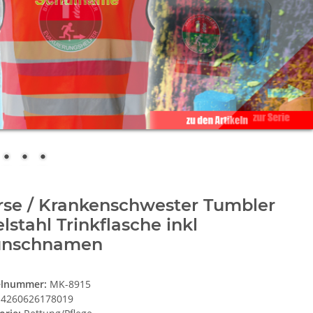
rse / Krankenschwester Tumbler
lstahl Trinkflasche inkl
nschnamen
elnummer:
MK-8915
4260626178019