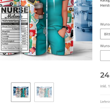
Kateg
Herste
Wuns
Bit
Wuns
Wunsc
24
inkl. 
Lieferz