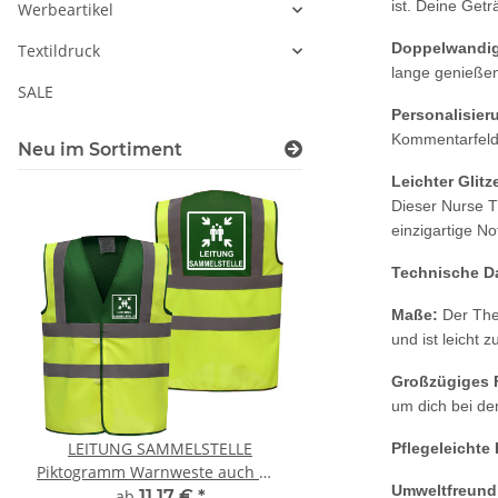
ist. Deine Getr
Werbeartikel
Doppelwandig
Textildruck
lange genießen
SALE
Personalisier
Kommentarfeld 
Neu im Sortiment
Leichter Glitz
Dieser Nurse T
einzigartige N
Technische D
Maße:
Der The
und ist leicht z
Großzügiges
um dich bei der
LEITUNG SAMMELSTELLE
Feuerwehr Trinkflasc
Pflegeleichte
Piktogramm Warnweste auch mit
farbig 1000ml inkl.
Umweltfreund
vielen Taschen S-3XL
Wunschname
ab
11,17 €
*
7,99 € -
14,99