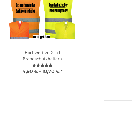
Hochwertige 2 in1
Korntex® - Kinderwar
Brandschutzhelfer /
Orange 3 größ
Evakuierungshelfer Warnweste
in 10 größen
4,90 € -
10,70 €
*
1,95 € -
2,49 