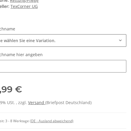
orie:
Rettung/Pflege
ller:
TexCorner UG
chname
te wählen Sie eine Variation.
chname hier angeben
hname hier angeben
,99 €
19% USt. , zzgl.
Versand
(Briefpost Deutschland)
eit:
3 - 8 Werktage
(DE - Ausland abweichend)