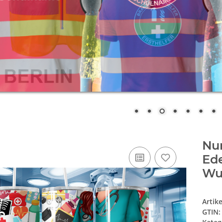
Nu
Ede
Wu
Artik
GTIN: