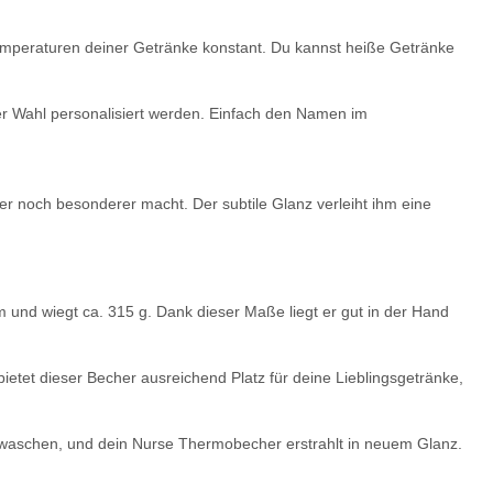
 Temperaturen deiner Getränke konstant. Du kannst heiße Getränke
 Wahl personalisiert werden. Einfach den Namen im
r noch besonderer macht. Der subtile Glanz verleiht ihm eine
d wiegt ca. 315 g. Dank dieser Maße liegt er gut in der Hand
tet dieser Becher ausreichend Platz für deine Lieblingsgetränke,
SAMMELSTELLE
Feuerwehr Trinkflasche 5010
abwaschen, und dein Nurse Thermobecher erstrahlt in neuem Glanz.
arnweste auch mit
farbig 1000ml inkl.
P
Taschen S-3XL
Wunschnamen
11,17 €
*
7,99 € -
14,99 €
*