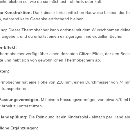
änke bleiben so, wie du sie möchtest - ob heiß oder kalt.
e Konstruktion:
Dank dieser fortschrittlichen Bauweise bleiben die
, während kalte Getränke erfrischend bleiben.
ung:
Dieser Thermobecher kann optional mit dem Wunschnamen deiner
angeben, und du erhältst einen einzigartigen, individuellen Becher.
er-Effekt:
hermobecher verfügt über einen dezenten Glitzer-Effekt, der den Beche
ote und hebt sich von gewöhnlichen Thermobechern ab.
aten:
rmobecher hat eine Höhe von 210 mm, einen Durchmesser von 74 mm un
u transportieren.
 Fassungsvermögen:
Mit einem Fassungsvermögen von etwa 570 ml bie
 Arbeit zu unterstützen.
he 5010
10x T-Shirt Herren weiß,
LEITUNG 
 Handspülung:
Die Reinigung ist ein Kinderspiel - einfach per Hand 
Premium B&C Inspire #190
Piktogramm W
liche Ergänzungen:
n
Rundhals mit EINER
vielen 
 €
*
79,90 €
*
ab