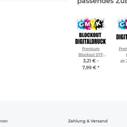
passendes Zu
Premium
Pre
Blockout DTF
Digitaldruck
Dig
3,21 € -
ab
CMYK
7,99 €
*
onen
Zahlung & Versand