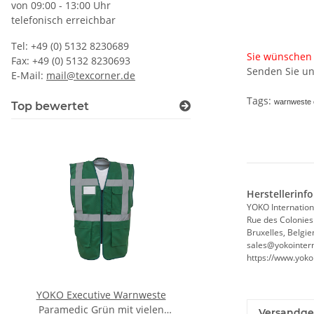
von 09:00 - 13:00 Uhr
telefonisch erreichbar
Tel: +49 (0) 5132 8230689
Sie wünschen 
Fax: +49 (0) 5132 8230693
Senden Sie un
E-Mail:
mail@texcorner.de
Tags:
warnweste o
Top bewertet
Herstellerinf
YOKO Internation
Rue des Colonies
Bruxelles, Belgie
sales@yokointern
https://www.yoko
YOKO Executive Warnweste
Brandschutzhelfe
Paramedic Grün mit vielen
Evakuierungshelfer Pi
Versandge