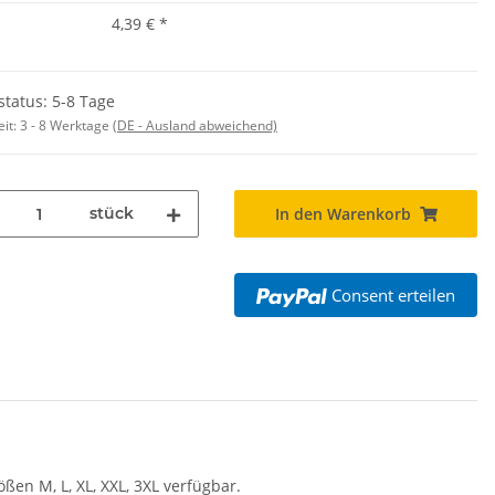
4,39 €
*
status: 5-8 Tage
eit:
3 - 8 Werktage
(DE - Ausland abweichend)
stück
In den Warenkorb
Consent erteilen
ßen M, L, XL, XXL, 3XL verfügbar.