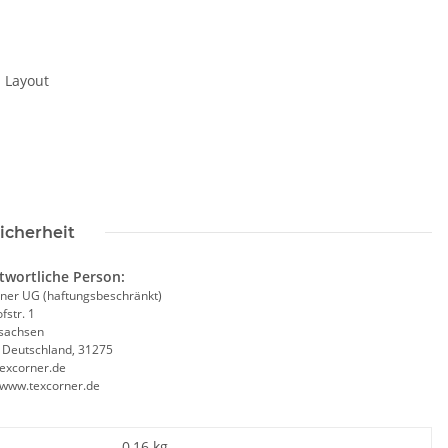
 Layout
icherheit
twortliche Person:
ner UG (haftungsbeschränkt)
fstr. 1
sachsen
, Deutschland, 31275
excorner.de
//www.texcorner.de
utive Warnweste
Brandschutzhelfer /
W
Grün mit vielen
Evakuierungshelfer Piktogramm
0,16 kg