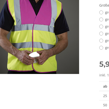
Größ
gr
gr
gr
gr
gr
gr
5,
inkl. 
ab
25
50