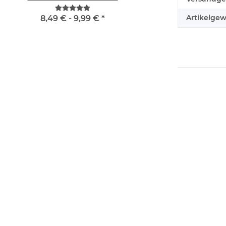
Taschen und Reißverschluss
Weste rot/gelb S
Artikelgew
8,49 € -
9,99 €
*
11,18 € -
14,90