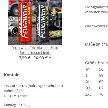
Die Signalwes
verlaufen waa
Warnwesten e
Maße (in cm.
Feuerwehr Trinkflasche 5010
10x T-Shirt Herren 
farbig 1000ml inkl.
Premium B&C Inspir
Wunschnamen
Rundhals mit EI
7,99 € -
14,99 €
*
79,90 €
*
Größe
breit
Druckposition C
M
56
Kontakt
L
59
XL
62
TexCorner UG (haftungsbeschränkt)
XXL
67
Bahnhofstr. 1
3XL
70
D-31275 Lehrte
Montag - Freitag