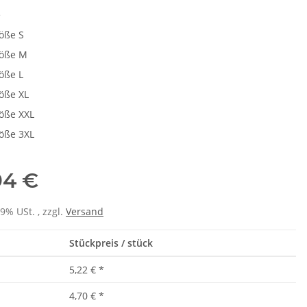
e
öße S
öße M
öße L
öße XL
öße XXL
öße 3XL
94 €
19% USt. , zzgl.
Versand
Stückpreis / stück
5,22 €
*
4,70 €
*