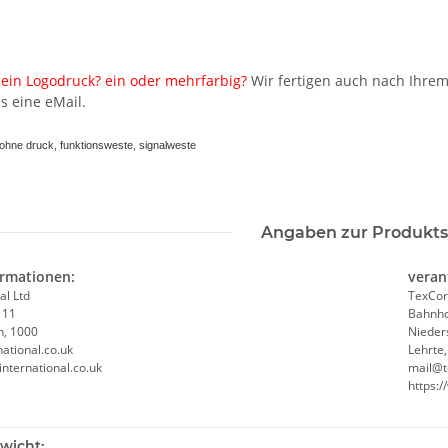
ein Logodruck? ein oder mehrfarbig?
Wir fertigen auch nach Ihrem
s eine eMail.
hne druck, funktionsweste, signalweste
Angaben zur Produkts
ormationen:
veran
al Ltd
TexCor
 11
Bahnho
n, 1000
Nieder
ational.co.uk
Lehrte
international.co.uk
mail@t
https:
r /
Warnweste Orange 2+2 inkl.
YOKO Exec
ktogramm
Druck in 10 größen S-7XL
Paramedic 
wicht: