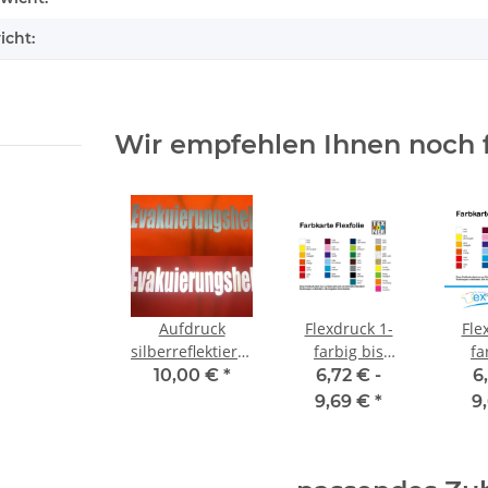
-3XL
Taschen un
icht:
 €
*
ab
7,12 €
*
8,49 
Wir empfehlen Ihnen noch 
Aufdruck
Flexdruck 1-
Fle
silberreflektierend
farbig bis
fa
max 280x180
120x120 mm
280
10,00 €
*
6,72 € -
6
mm
Ei
9,69 €
*
9