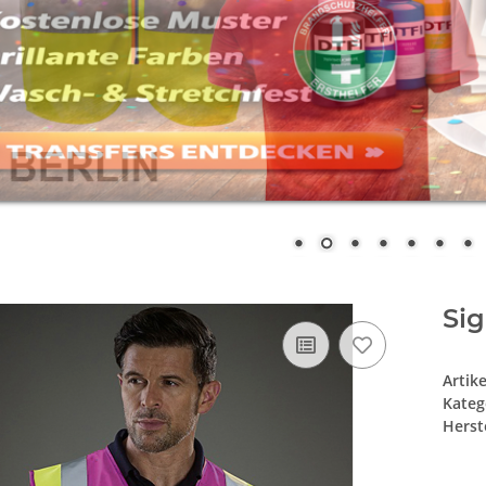
Sig
Artik
Kateg
Herste