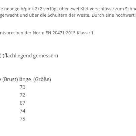
te neongelb/pink 2+2 verfügt über zwei Klettverschlüsse zum Schne
gerwacht und über die Schultern der Weste. Durch eine hochwerti
ntsprechen der Norm EN 20471:2013 Klasse 1
):(flachliegend gemessen)
weiß,
LEITUNG SAMMELSTELLE
Feuerwehr T
e #190
Piktogramm Warnweste auch mit
farbig 10
NER
vielen Taschen S-3XL
Wun
ab
11,17 €
*
7,99 €
e (Brust)
länge (Größe)
MYK
70
72
67
74
75