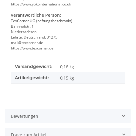
https://www.yokointernational.co.uk
verantwortliche Person:
TexCorner UG (haftungsbeschränkt)
Bahnhofstr. 1
Niedersachsen
Lehrte, Deutschland, 31275
mail@texcorner.de
https://www.texcorner.de
Versandgewicht:
0,16 kg
Artikelgewicht:
0,15
kg
Bewertungen
Frage zum Artikel