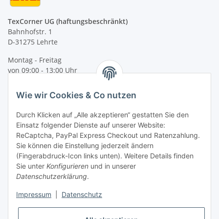
TexCorner UG (haftungsbeschränkt)
Bahnhofstr. 1
D-31275 Lehrte
Montag - Freitag
von 09:00 - 13:00 Uhr
telefonisch erreichbar
Wie wir Cookies & Co nutzen
Tel: +49 (0) 5132 8230689
Fax: +49 (0) 5132 8230693
Durch Klicken auf „Alle akzeptieren“ gestatten Sie den
E-Mail:
mail@texcorner.de
Einsatz folgender Dienste auf unserer Website:
ReCaptcha, PayPal Express Checkout und Ratenzahlung.
Sie können die Einstellung jederzeit ändern
(Fingerabdruck-Icon links unten). Weitere Details finden
Sie unter
Konfigurieren
und in unserer
Datenschutzerklärung
.
Impressum
|
Datenschutz