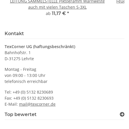
LEITUNG SAMMELSTELLE Piktogramm Warnweste
Feuerwe
auch mit vielen Taschen S-3XL
ab
11,17 €
*
Kontakt
TexCorner UG (haftungsbeschränkt)
Bahnhofstr. 1
D-31275 Lehrte
Montag - Freitag
von 09:00 - 13:00 Uhr
telefonisch erreichbar
Tel: +49 (0) 5132 8230689
Fax: +49 (0) 5132 8230693
E-Mail:
mail@texcorner.de
Top bewertet