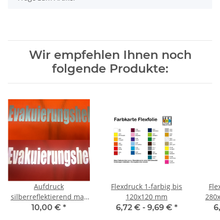
Wir empfehlen Ihnen noch
folgende Produkte:
Aufdruck
Flexdruck 1-farbig bis
Fle
silberreflektierend max
120x120 mm
280x
280x180 mm
10,00 €
*
6,72 € -
9,69 €
*
6