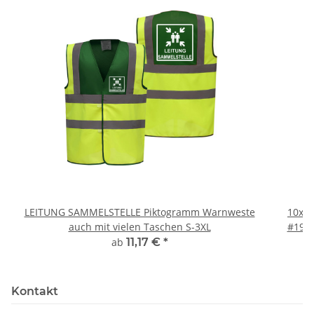
LEITUNG SAMMELSTELLE Piktogramm Warnweste
10x T
auch mit vielen Taschen S-3XL
#190 
ab
11,17 €
*
Kontakt