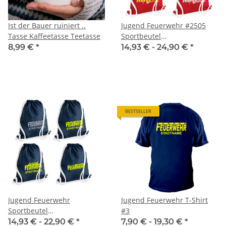
Ist der Bauer ruiniert ..
Jugend Feuerwehr #2505
Tasse Kaffeetasse Teetasse
Sportbeutel
inkl.Wunschname
8,99 €
*
14,93 € -
24,90 €
*
BESTSELLER
Jugend Feuerwehr
Jugend Feuerwehr T-Shirt
Sportbeutel
#3
inkl.Wunschname
14,93 € -
22,90 €
*
7,90 € -
19,30 €
*