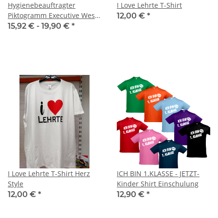
Hygienebeauftragter
I Love Lehrte T-Shirt
Piktogramm Executive Weste
12,00 €
*
mit vielen Taschen S-3XL
15,92 € -
19,90 €
*
I Love Lehrte T-Shirt Herz
ICH BIN 1.KLASSE - JETZT-
Style
Kinder Shirt Einschulung
12,00 €
*
12,90 €
*