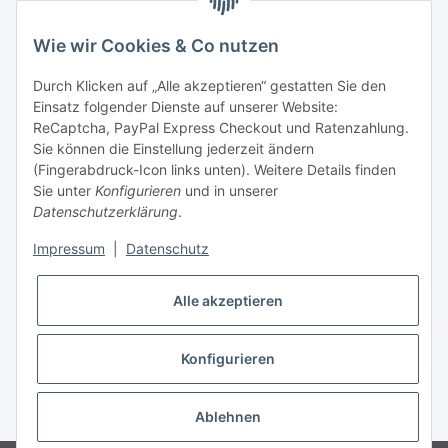
telefonisch erreichbar
Wie wir Cookies & Co nutzen
Tel: +49 (0) 5132 8230689
Fax: +49 (0) 5132 8230693
Durch Klicken auf „Alle akzeptieren“ gestatten Sie den
E-Mail:
mail@texcorner.de
Einsatz folgender Dienste auf unserer Website:
ReCaptcha, PayPal Express Checkout und Ratenzahlung.
Sie können die Einstellung jederzeit ändern
(Fingerabdruck-Icon links unten). Weitere Details finden
Sie unter
Konfigurieren
und in unserer
Datenschutzerklärung
.
Impressum
|
Datenschutz
Vertrag widerrufen
Alle akzeptieren
Konfigurieren
* Alle Preise inkl. gesetzlicher USt., zzgl.
Versand
Ablehnen