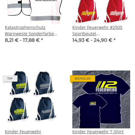
Katastrophenschutz
Kinder Feuerwehr #2505
Warnweste Sonderfarbe
Sportbeutel
weiß in 7 größen
inkl.Wunschname
8,21 € -
17,88 €
*
14,93 € -
24,90 €
*
TOP
BESTSELLER
Kinder Feuerwehr
Kinder Feuerwehr T-Shirt