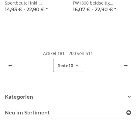
Sportbeutel inkl.
FW1800 beidseitig
Wunschname
Wunschstadt
14,93 € -
22,90 €
*
16,07 € -
22,90 €
*
Artikel 181 - 200 von 511
Seite
10
Kategorien
Neu im Sortiment