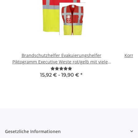
Brandschutzhelfer Evakuierungshelfer
Kornte
Piktogramm Executive Weste rot/gelb mit vielen
Taschen S-3XL
15,92 € -
19,90 €
*
Gesetzliche Informationen