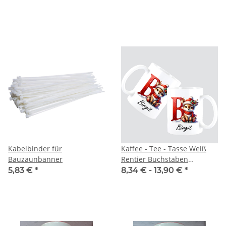
Kabelbinder für
Kaffee - Tee - Tasse Weiß
Bauzaunbanner
Rentier Buchstaben
Weihnachten -
5,83 €
*
8,34 € -
13,90 €
*
personalisiert