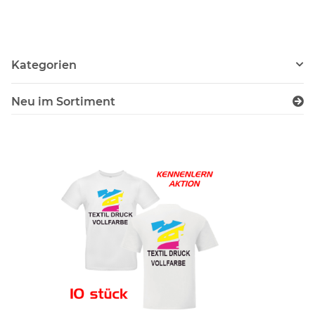
Edelstahl Trinkflasche
i
Kategorien
Neu im Sortiment