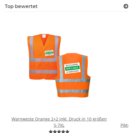
Top bewertet
Warnweste Orange 2+2 inkl. Druck in 10 größen
B
S-7XL
Piktog