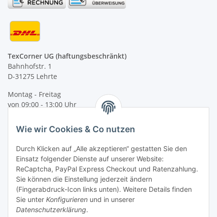
TexCorner UG (haftungsbeschränkt)
Bahnhofstr. 1
D-31275 Lehrte
Montag - Freitag
von 09:00 - 13:00 Uhr
telefonisch erreichbar
Wie wir Cookies & Co nutzen
Tel: +49 (0) 5132 8230689
Fax: +49 (0) 5132 8230693
Durch Klicken auf „Alle akzeptieren“ gestatten Sie den
E-Mail:
mail@texcorner.de
Einsatz folgender Dienste auf unserer Website:
ReCaptcha, PayPal Express Checkout und Ratenzahlung.
Sie können die Einstellung jederzeit ändern
(Fingerabdruck-Icon links unten). Weitere Details finden
Sie unter
Konfigurieren
und in unserer
Datenschutzerklärung
.