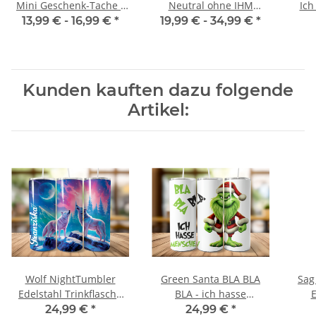
Mini Geschenk-Tache -
Neutral ohne IHM
Ich
mit Namen - Jute Tasche
Spruch
13,99 € -
16,99 €
*
19,99 € -
34,99 €
*
| Geschenktasche |
Dankeschön -
Geschenkidee - Wichteln
Kunden kauften dazu folgende
Artikel:
Wolf NightTumbler
Green Santa BLA BLA
Sag
Edelstahl Trinkflasche
BLA - ich hasse
XXL mit Wunschnamen
Menschen - Tumbler
Ede
24,99 €
*
24,99 €
*