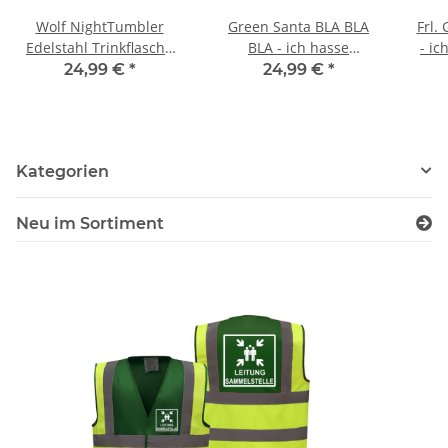
Wolf NightTumbler
Green Santa BLA BLA
Frl.
Edelstahl Trinkflasche
BLA - ich hasse
- i
XXL mit Wunschnamen
Menschen - Tumbler
T
24,99 €
*
24,99 €
*
Edelstahl Trinkflasche
Kategorien
Neu im Sortiment