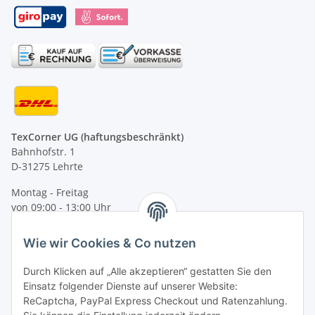
TexCorner UG (haftungsbeschränkt)
Bahnhofstr. 1
D-31275 Lehrte
Montag - Freitag
von 09:00 - 13:00 Uhr
telefonisch erreichbar
Wie wir Cookies & Co nutzen
Tel: +49 (0) 5132 8230689
Fax: +49 (0) 5132 8230693
Durch Klicken auf „Alle akzeptieren“ gestatten Sie den
E-Mail:
mail@texcorner.de
Einsatz folgender Dienste auf unserer Website:
ReCaptcha, PayPal Express Checkout und Ratenzahlung.