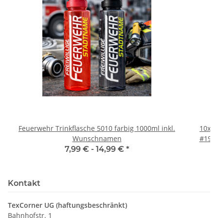
Feuerwehr Trinkflasche 5010 farbig 1000ml inkl.
10x T
Wunschnamen
#190 
7,99 € -
14,99 €
*
Kontakt
TexCorner UG (haftungsbeschränkt)
Bahnhofstr. 1