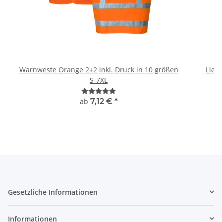
Warnweste Orange 2+2 inkl. Druck in 10 größen
Lieb
S-7XL
W
ab
7,12 €
*
Gesetzliche Informationen
Informationen