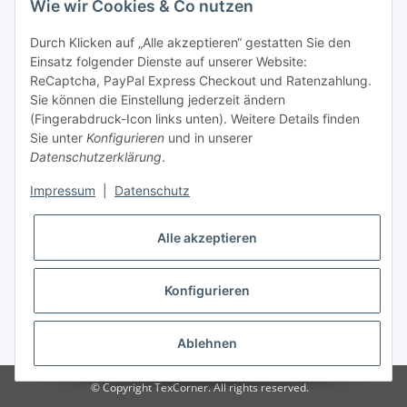
Wie wir Cookies & Co nutzen
Tel: +49 (0) 5132 8230689
Fax: +49 (0) 5132 8230693
Durch Klicken auf „Alle akzeptieren“ gestatten Sie den
E-Mail:
mail@texcorner.de
Einsatz folgender Dienste auf unserer Website:
ReCaptcha, PayPal Express Checkout und Ratenzahlung.
Sie können die Einstellung jederzeit ändern
(Fingerabdruck-Icon links unten). Weitere Details finden
Sie unter
Konfigurieren
und in unserer
Datenschutzerklärung
.
Impressum
|
Datenschutz
Vertrag widerrufen
Alle akzeptieren
Konfigurieren
* Alle Preise inkl. gesetzlicher USt., zzgl.
Versand
Ablehnen
© Copyright TexCorner. All rights reserved.