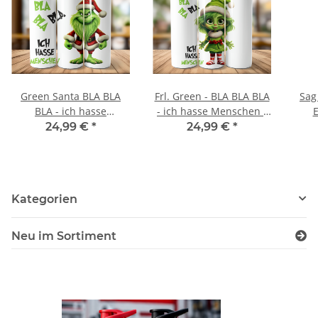
Green Santa BLA BLA
Frl. Green - BLA BLA BLA
Sag
BLA - ich hasse
- ich hasse Menschen -
Menschen - Tumbler
Tumbler Edelstahl
Ede
24,99 €
*
24,99 €
*
Edelstahl Trinkflasche
Trinkflasche
i
Kategorien
Neu im Sortiment