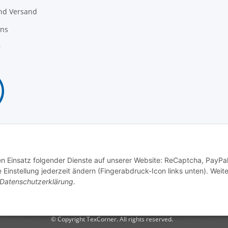
nd Versand
uns
r
Vertrag widerrufen
den Einsatz folgender Dienste auf unserer Website: ReCaptcha, PayPa
instellung jederzeit ändern (Fingerabdruck-Icon links unten). Weit
Datenschutzerklärung
.
© Copyright TexCorner. All rights reserved.