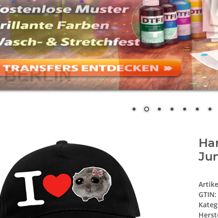
Ha
Jun
Artik
GTIN:
Kateg
Herste