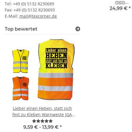
i
Hamster Meme
Shirti Hamster
mein
Tel: +49 (0) 5132 8230689
chi
Kissen Blau +
Meme Unisex
Trinkflaschi
€
*
19,90 €
*
19,99 € -
24,99 €
*
Fax: +49 (0) 5132 8230693
Rosa Softtouch
Premium T-Shirt
Hamster Me
22,99 €
*
E-Mail:
mail@texcorner.de
agetasche
Kissen
Tumbler
Edelstahl
Top bewertet
Trinkflasch
Lieber einen Heben, statt sich
Warnweste Orange 2+
fest zu Kleben Warnweste JGA,
Druck in 10 größen
Karneval, Männertag
9,59 € -
13,99 €
*
ab
7,12 €
*