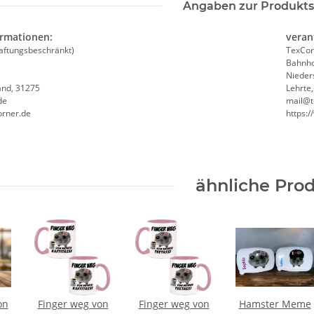
Angaben zur Produkts
ormationen:
veran
aftungsbeschränkt)
TexCor
Bahnho
Nieder
and, 31275
Lehrte
weiß,
Feuerwehr Trinkflasche 5010
LEITUNG 
de
mail@t
orner.de
https:
e #190
farbig 1000ml inkl.
Piktogramm W
NER
Wunschnamen
vielen 
7,99 € -
14,99 €
*
ab
MYK
ähnliche Pro
on
Finger weg von
Finger weg von
Hamster Meme