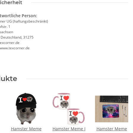
icherheit
twortliche Person:
ner UG (haftungsbeschränkt)
fstr. 1
sachsen
, Deutschland, 31275
SAMMELSTELLE
10x T-Shirt Herren weiß,
Fe
excorner.de
//www.texcorner.de
arnweste auch mit
Premium B&C Inspire #190
Taschen S-3XL
Rundhals mit EINER
11,17 €
*
79,90 €
*
Druckposition CMYK
dukte
Hamster Meme
Hamster Meme I
Hamster Meme