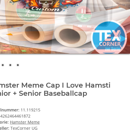
mster Meme Cap I Love Hamsti
ior + Senior Baseballcap
elnummer:
11.119215
4262464461872
orie:
Hamster Meme
ller:
TexCorner UG