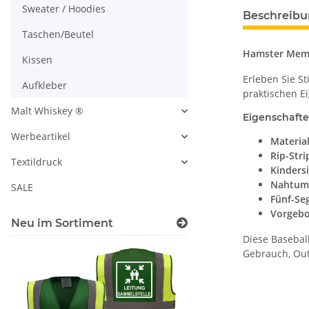
Sweater / Hoodies
Beschreib
Taschen/Beutel
Hamster Meme
Kissen
Erleben Sie St
Aufkleber
praktischen E
Malt Whiskey ®
Eigenschafte
Werbeartikel
Materia
Rip-Str
Textildruck
Kinders
Nahtumf
SALE
Fünf-Se
Vorgebo
Neu im Sortiment
Diese Basebal
Gebrauch, Out