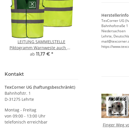
Herstellerinf
TexCorner UG (h
Bahnhofstraße 1
Niedersachsen
Lehrte, Deutschl
LEITUNG SAMMELSTELLE
10x T-Shirt Herren 
mail@texcorner.
https://www.texc
Piktogramm Warnweste auch mit
Premium B&C Inspir
vielen Taschen S-3XL
Rundhals mit EI
ab
11,17 €
*
79,90 €
*
Druckposition C
Kontakt
TexCorner UG (haftungsbeschränkt)
Bahnhofstr. 1
D-31275 Lehrte
Montag - Freitag
von 09:00 - 13:00 Uhr
telefonisch erreichbar
Meme
Kuschel Kissi
Schlafi Shlafi
Finger Weg v