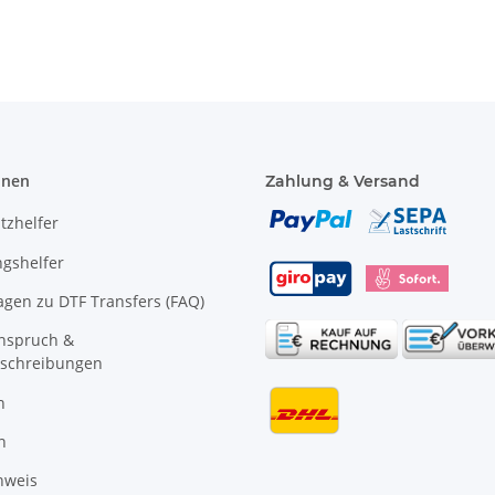
onen
Zahlung & Versand
tzhelfer
gshelfer
agen zu DTF Transfers (FAQ)
anspruch &
schreibungen
n
n
nweis