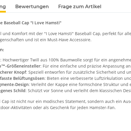
ung
Bewertungen
Frage zum Artikel
 Baseball Cap "I Love Hamsti"
il und Komfort mit der "I Love Hamsti" Baseball Cap, perfekt für a
igenschaften und ist ein Must-Have Accessoire.
n:
l
: Hochwertiger Twill aus 100% Baumwolle sorgt für ein angenehme
ip™-Größeneinsteller
: Für eine einfache und präzise Anpassung an
icherer Knopf
: Speziell entworfen für zusätzliche Sicherheit und 
asste Belüftungsösen
: Bieten eine verbesserte Luftzirkulation un
gmente-Design
: Verleiht der Kappe eine formschöne Struktur und
genes Schild
: Schützt vor Sonne und verleiht dem klassischen Des
l Cap ist nicht nur ein modisches Statement, sondern auch ein Ausd
door-Aktivitäten oder als Geschenk für jeden Hamster-Fan.