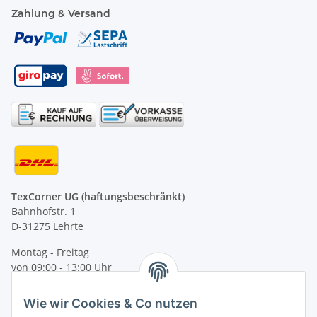
Zahlung & Versand
TexCorner UG (haftungsbeschränkt)
Bahnhofstr. 1
D-31275 Lehrte
Montag - Freitag
von 09:00 - 13:00 Uhr
telefonisch erreichbar
Wie wir Cookies & Co nutzen
Tel: +49 (0) 5132 8230689