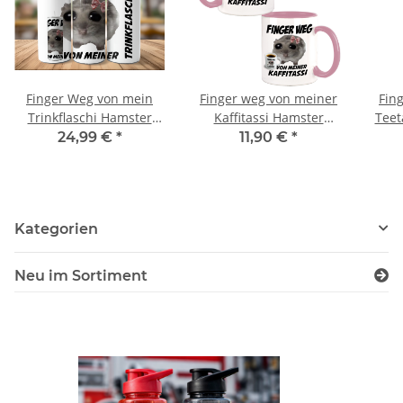
Finger Weg von mein
Finger weg von meiner
Fin
Trinkflaschi Hamster
Kaffitassi Hamster
Teet
Meme Tumbler
Meme Kaffeebecher mit
24,99 €
*
11,90 €
*
Edelstahl Trinkflasche
Wunschname
Kategorien
Neu im Sortiment