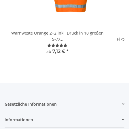
Warnweste Orange 2+2 inkl. Druck in 10 größen
B
S-7XL
Piktog
ab
7,12 €
*
Gesetzliche Informationen
Informationen