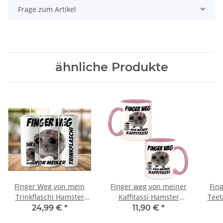
Frage zum Artikel
ähnliche Produkte
Finger Weg von mein
Finger weg von meiner
Fin
Trinkflaschi Hamster
Kaffitassi Hamster
Teet
Meme Tumbler
Meme Kaffeebecher mit
24,99 €
*
11,90 €
*
Edelstahl Trinkflasche
Wunschname