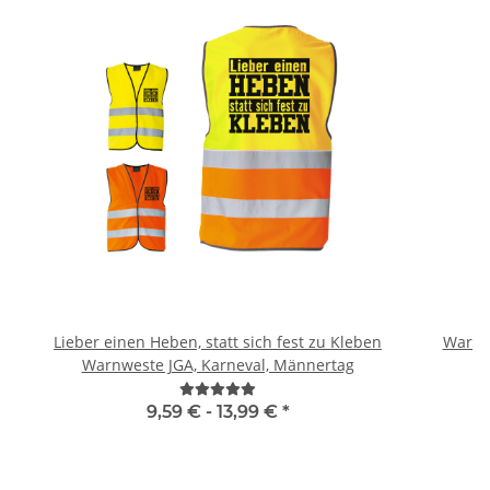
Lieber einen Heben, statt sich fest zu Kleben
Warnwe
Warnweste JGA, Karneval, Männertag
9,59 € -
13,99 €
*