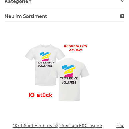
Kategorien
Neu im Sortiment
10x T-Shirt Herren weiß, Premium B&C Inspire
Feuerwe