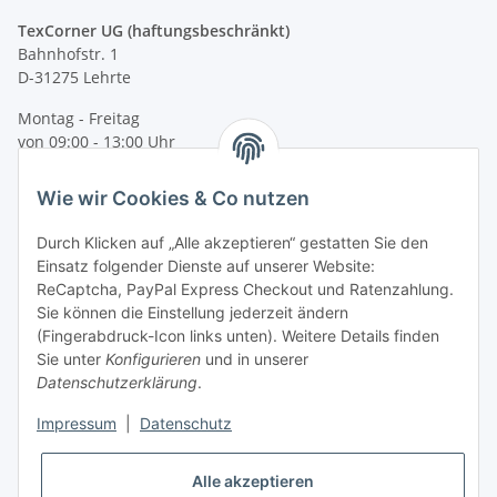
TexCorner UG (haftungsbeschränkt)
Bahnhofstr. 1
D-31275 Lehrte
Montag - Freitag
von 09:00 - 13:00 Uhr
telefonisch erreichbar
Wie wir Cookies & Co nutzen
Tel: +49 (0) 5132 8230689
Fax: +49 (0) 5132 8230693
Durch Klicken auf „Alle akzeptieren“ gestatten Sie den
E-Mail:
mail@texcorner.de
Einsatz folgender Dienste auf unserer Website:
ReCaptcha, PayPal Express Checkout und Ratenzahlung.
Sie können die Einstellung jederzeit ändern
(Fingerabdruck-Icon links unten). Weitere Details finden
Sie unter
Konfigurieren
und in unserer
Datenschutzerklärung
.
Impressum
|
Datenschutz
Vertrag widerrufen
Alle akzeptieren