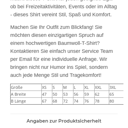
ob bei Freizeitaktivitäten, Events oder im Alltag
- dieses Shirt vereint Stil, Spaß und Komfort.
Machen Sie Ihr Outfit zum Blickfang! Sie
möchten diesen einzigartigen Spruch auf
einem hochwertigen Baumwoll-T-Shirt?
Kontaktieren Sie einfach unser Service Team
per Email für eine individuelle Anfrage. Wir
bringen nicht nur Humor ins Spiel, sondern
auch jede Menge Stil und Tragekomfort!
Größe
XS
S
M
L
XL
XXL
3XL
4
A Breite
47
50
53
56
59
62
65
7
B Länge
67
68
72
74
76
78
80
8
Angaben zur Produktsicherheit