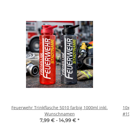
Feuerwehr Trinkflasche 5010 farbig 1000ml inkl.
10x T
Wunschnamen
#190 
7,99 € -
14,99 €
*