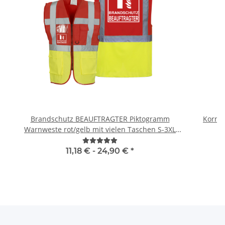
Brandschutz BEAUFTRAGTER Piktogramm
Kornte
Warnweste rot/gelb mit vielen Taschen S-3XL
"BRAND22 Linie"
11,18 € -
24,90 €
*