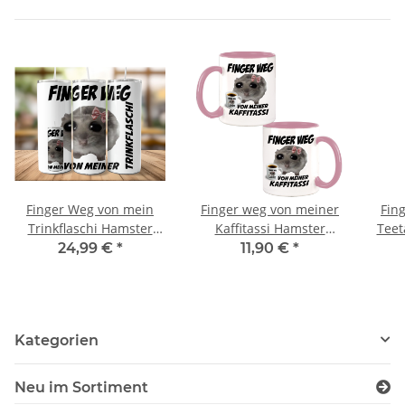
Finger Weg von mein
Finger weg von meiner
Fin
Trinkflaschi Hamster
Kaffitassi Hamster
Teet
Meme Tumbler
Meme Kaffeebecher mit
24,99 €
*
11,90 €
*
Edelstahl Trinkflasche
Wunschname
Kategorien
Neu im Sortiment