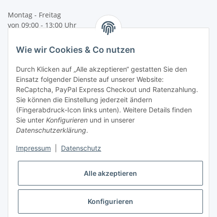
Montag - Freitag
von 09:00 - 13:00 Uhr
telefonisch erreichbar
Wie wir Cookies & Co nutzen
Tel: +49 (0) 5132 8230689
Fax: +49 (0) 5132 8230693
Durch Klicken auf „Alle akzeptieren“ gestatten Sie den
E-Mail:
mail@texcorner.de
Einsatz folgender Dienste auf unserer Website:
ReCaptcha, PayPal Express Checkout und Ratenzahlung.
Sie können die Einstellung jederzeit ändern
(Fingerabdruck-Icon links unten). Weitere Details finden
Sie unter
Konfigurieren
und in unserer
Datenschutzerklärung
.
Impressum
|
Datenschutz
Vertrag widerrufen
Alle akzeptieren
Konfigurieren