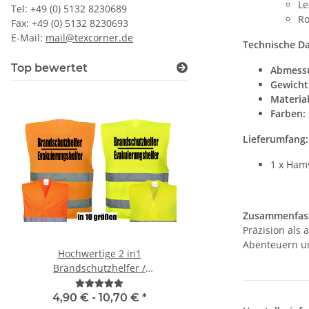
Le
Tel: +49 (0) 5132 8230689
Ro
Fax: +49 (0) 5132 8230693
E-Mail:
mail@texcorner.de
Technische Da
Top bewertet
Abmess
Gewicht
Material
Farben:
Lieferumfang:
1 x Ham
Zusammenfas
Präzision als
Abenteuern un
Hochwertige 2 in1
Brandschutzhelf
Brandschutzhelfer /
Evakuierungshelfer Pi
Evakuierungshelfer Warnweste
Executive Weste rot/g
in 10 größen
vielen Taschen S
4,90 € -
10,70 €
*
15,92 € -
19,90