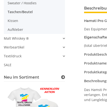
Sweater / Hoodies
Beschreib
Taschen/Beutel
Kissen
Hamsti Pro 
Das Equipment
Aufkleber
Eigenschafte
Malt Whiskey ®
(total übertr
Werbeartikel
Produktbesch
Textildruck
Produktname
SALE
Produktkatego
Neu im Sortiment
Beschreibung
Das Hamsti Pr
verlangen. Ent
und Langlebig