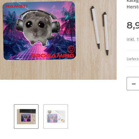
Kateg
Herste
8,
inkl. 
Lieferz