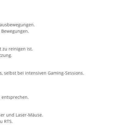
 Mausbewegungen.
le Bewegungen.
rinkflasche 5010
zu reinigen ist.
00ml inkl.
tzung.
schnamen
 -
14,99 €
*
, selbst bei intensiven Gaming-Sessions.
u entsprechen.
cher und Laser-Mäuse.
zu RTS.