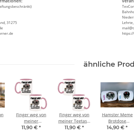
ormationen:
veran
aftungsbeschränkt)
TexCor
Bahnho
Nieder
and, 31275
Lehrte
de
mail@t
orner.de
https:
ähnliche Pro
on
Finger weg von
Finger weg von
Hamster Meme
meiner
meiner Teetassi
Brotdose
Kaffitassi
Hamster Meme
Lunchbox - I
11,90 €
*
11,90 €
*
14,90 €
*
me
Hamster Meme
Teebecher mit
Love Hamsti mit