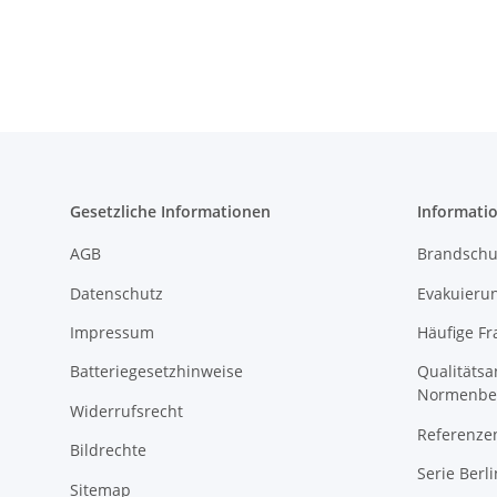
22,99 €
*
agetasche
Kissen
Tumbler
Edelstahl
Trinkflasch
Gesetzliche Informationen
Informati
AGB
Brandschu
Datenschutz
Evakuierun
Impressum
Häufige Fr
Batteriegesetzhinweise
Qualitäts
Normenbe
Widerrufsrecht
Referenze
Bildrechte
Serie Berli
Sitemap