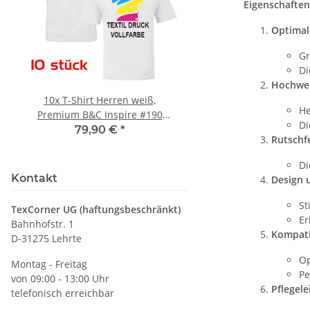
Eigenschaften
Optimal
Gr
Di
Hochwer
10x T-Shirt Herren weiß,
Feuerwehr Trinkflasc
He
Premium B&C Inspire #190
farbig 1000ml inkl.
Di
Rundhals mit EINER
Wunschname
79,90 €
*
7,99 € -
14,99
Rutschfe
Druckposition CMYK
Di
Kontakt
Design 
St
TexCorner UG (haftungsbeschränkt)
Er
Bahnhofstr. 1
Kompatib
D-31275 Lehrte
Op
Montag - Freitag
Pe
von 09:00 - 13:00 Uhr
Pflegele
telefonisch erreichbar