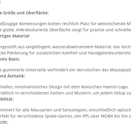
:
e Größe und Oberfläche:
oßzügige Abmessungen bieten reichlich Platz für weitreichende
e glatte, mikrotexturierte Oberfläche sorgt für präzise und schnel
tiges Material:
he 5010
10x T-Shirt Herren weiß,
Feuerwehr T
rgestellt aus langlebigem, wasserabweisendem Material, das leicht 
Premium B&C Inspire #190
farbig 10
cke Polsterung für zusätzlichen Komfort und Handgelenksunterstü
n
Rundhals mit EINER
Wun
 €
*
79,90 €
*
7,99 €
ste Basis:
Druckposition CMYK
e gummierte Unterseite verhindert ein Verrutschen des Mousepads
und Ästhetik:
ilvolles, minimalistisches Design mit dem ikonischen Hamsti-Logo.
hältlich in verschiedenen Farben und Mustern, um jedem Setup z
ilität:
timiert für alle Mausarten und Sensortypen, einschließlich optis
rfekt für verschiedene Spiele-Genres, von FPS über MOBA bis hin 
icht: