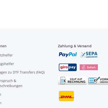
Kaffeebecher
Wunschname
Wunschnamen
mit
e
Wunschname
onen
Zahlung & Versand
tzhelfer
gshelfer
agen zu DTF Transfers (FAQ)
anspruch &
schreibungen
n
n