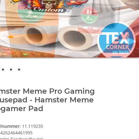
mster Meme Pro Gaming
usepad - Hamster Meme
ogamer Pad
elnummer:
11.119235
4262464461995