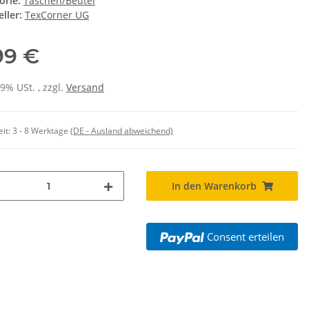
orie:
Taschen/Beutel
ller:
TexCorner UG
99 €
19% USt. , zzgl.
Versand
eit:
3 - 8 Werktage
(DE - Ausland abweichend)
In den Warenkorb
Consent erteilen