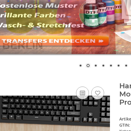
Ha
Mo
Pr
Artik
GTIN: