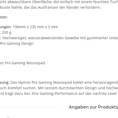
icht abwaschbare Oberfläche, die einfach mit einem feuchten Tuc
buste Nähte, die das Ausfransen der Ränder verhindern.
ten:
ungen:
196mm x 235 mm x 3 mm
:
250 g
:
Hochwertiges, wasserabweisendes Gewebe mit gummierter Unter
Pro Gaming Design
sti Pro Gaming Mousepad
sung:
Das Hamsti Pro Gaming Mousepad bietet eine herausragende 
 auch Komfort suchen. Mit seinem durchdachten Design und hochwer
d trägt dazu bei, Ihre Gaming-Performance auf das nächste Level
er
Brandschutz BEAUFTRAGTER
Hochwe
ktogramm
Piktogramm Warnweste rot/gelb
Brandsc
Angaben zur Produkts
elb mit
mit vielen Taschen S-3XL
Evakuierungshelfer
-3XL
"BRAND22 Linie"
in 
 €
*
11,18 € -
24,90 €
*
4,90 €