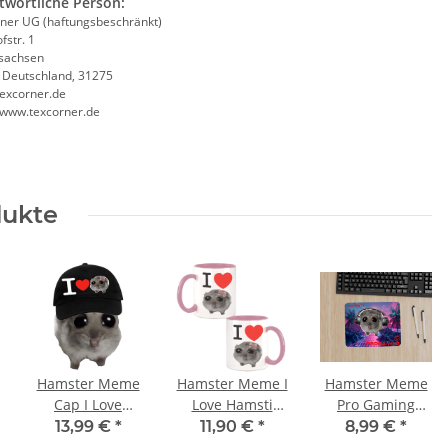
twortliche Person:
ner UG (haftungsbeschränkt)
fstr. 1
sachsen
, Deutschland, 31275
excorner.de
//www.texcorner.de
dukte
Hamster Meme
Hamster Meme I
Hamster Meme
Cap I Love
Love Hamsti
Pro Gaming
Hamsti Junior +
Teebecher -
Mousepad -
13,99 €
*
11,90 €
*
8,99 €
*
Senior
Kaffeebecher
Hamster Meme