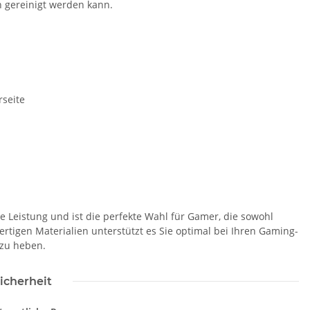
h gereinigt werden kann.
seite
Leistung und ist die perfekte Wahl für Gamer, die sowohl
tigen Materialien unterstützt es Sie optimal bei Ihren Gaming-
 zu heben.
rtige 2 in1
Brandschutzhelfer
Br
hutzhelfer /
Evakuierungshelfer Piktogramm
Pik
icherheit
 Warnweste
Executive Weste rot/gelb mit
10 größen
vielen Taschen S-3XL
 -
10,70 €
*
15,92 € -
19,90 €
*