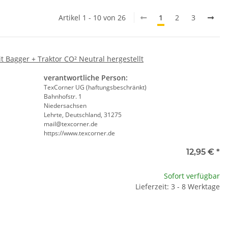
Artikel 1 - 10 von 26
1
2
3
 Bagger + Traktor CO² Neutral hergestellt
verantwortliche Person:
TexCorner UG (haftungsbeschränkt)
Bahnhofstr. 1
Niedersachsen
Lehrte, Deutschland, 31275
mail@texcorner.de
https://www.texcorner.de
ll
12,95 €
*
te wählen Sie eine Variation.
Sofort verfügbar
Lieferzeit: 3 - 8 Werktage
e
te wählen Sie eine Variation.