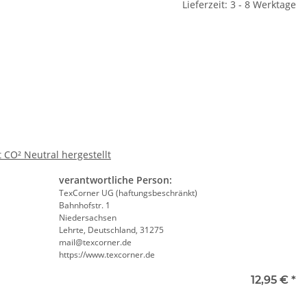
Lieferzeit: 3 - 8 Werktage
Grün mit vielen
Orange 3 größen
e
d Reißverschluss
Evaku
€ -
9,99 €
*
1,95 € -
2,49 €
*
te wählen Sie eine Variation.
CO² Neutral hergestellt
verantwortliche Person:
TexCorner UG (haftungsbeschränkt)
Bahnhofstr. 1
Niedersachsen
Lehrte, Deutschland, 31275
mail@texcorner.de
https://www.texcorner.de
ll
12,95 €
*
te wählen Sie eine Variation.