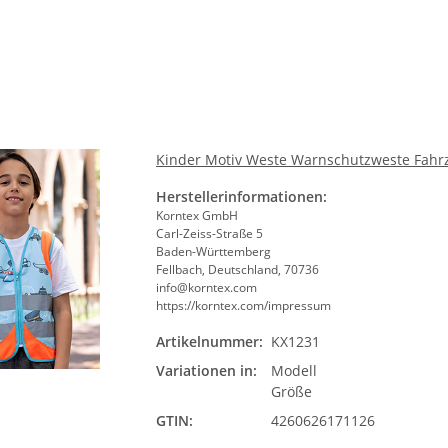
Kinder Motiv Weste Warnschutzweste Fahrz
Herstellerinformationen:
Korntex GmbH
Carl-Zeiss-Straße 5
Baden-Württemberg
Fellbach, Deutschland, 70736
info@korntex.com
https://korntex.com/impressum
Artikelnummer:
KX1231
Mode
Variationen in:
Modell
Bit
Größe
GTIN:
4260626171126
Größ