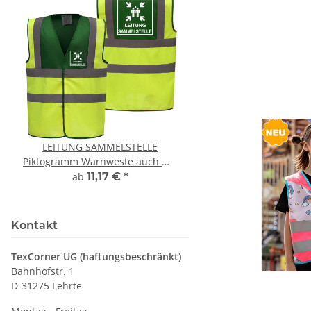
LEITUNG SAMMELSTELLE
Feuerwehr Trinkflasc
Piktogramm Warnweste auch mit
farbig 1000ml inkl.
vielen Taschen S-3XL
Wunschname
ab
11,17 €
*
7,99 € -
14,99
Kontakt
TexCorner UG (haftungsbeschränkt)
Bahnhofstr. 1
D-31275 Lehrte