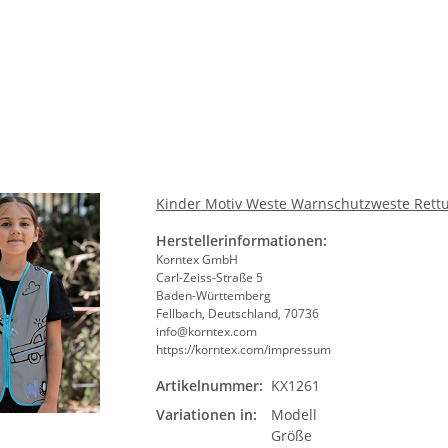
Größ
Bit
Kinder Motiv Weste Warnschutzweste Rettun
Herstellerinformationen:
Korntex GmbH
Carl-Zeiss-Straße 5
Baden-Württemberg
Fellbach, Deutschland, 70736
info@korntex.com
https://korntex.com/impressum
Artikelnummer:
KX1261
Mode
Variationen in:
Modell
Bit
nweste -
Hochwertige 2 in1
YOKO Exec
Größe