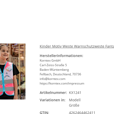
Bit
Kinder Motiv Weste Warnschutzweste Fantas
he 5010
10x T-Shirt Herren weiß,
LEITUNG 
Herstellerinformationen:
Premium B&C Inspire #190
Piktogramm W
Korntex GmbH
n
Rundhals mit EINER
vielen 
 €
*
79,90 €
*
ab
Carl-Zeiss-Straße 5
Druckposition CMYK
Baden-Württemberg
Fellbach, Deutschland, 70736
info@korntex.com
https://korntex.com/impressum
Artikelnummer:
KX1241
Mode
Variationen in:
Modell
Bit
Größe
GTIN:
4262464462411