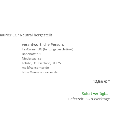
urier CO² Neutral hergestellt
verantwortliche Person:
TexCorner UG (haftungsbeschränkt)
Bahnhofstr. 1
Niedersachsen
Lehrte, Deutschland, 31275
mail@texcorner.de
https://www.texcorner.de
ll
12,95 €
*
te wählen Sie eine Variation.
Sofort verfügbar
Lieferzeit: 3 - 8 Werktage
e
te wählen Sie eine Variation.