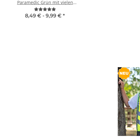
Paramedic Grün mit vielen
Orange 3 größ
Taschen und Reißverschluss
8,49 € -
9,99 €
*
1,95 € -
2,49 