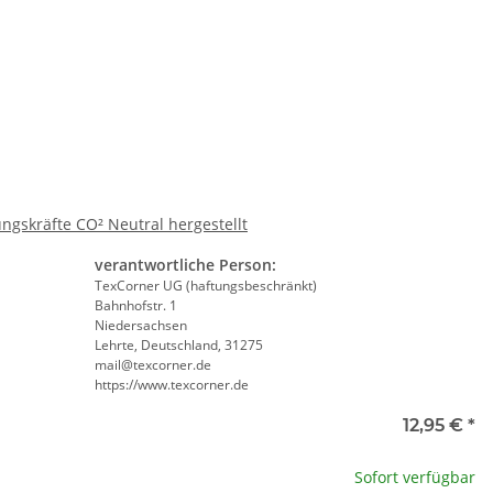
e
te wählen Sie eine Variation.
gskräfte CO² Neutral hergestellt
verantwortliche Person:
TexCorner UG (haftungsbeschränkt)
Bahnhofstr. 1
Niedersachsen
Lehrte, Deutschland, 31275
mail@texcorner.de
https://www.texcorner.de
ll
12,95 €
*
te wählen Sie eine Variation.
Sofort verfügbar
utive Warnweste
Korntex® - Kinderwarnweste -