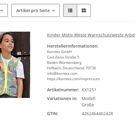
Artikel pro Seite
Kinder Motiv Weste Warnschutzweste Arbeit
Herstellerinformationen:
Korntex GmbH
Carl-Zeiss-Straße 5
Baden-Württemberg
Fellbach, Deutschland, 70736
info@korntex.com
https://korntex.com/impressum
Artikelnummer:
KX1251
Mode
Variationen in:
Modell
Bit
Größe
GTIN:
4262464462428
Größ
Bit