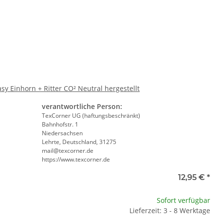
te wählen Sie eine Variation.
y Einhorn + Ritter CO² Neutral hergestellt
SAMMELSTELLE
Feuerwehr Trinkflasche 5010
verantwortliche Person:
arnweste auch mit
farbig 1000ml inkl.
P
TexCorner UG (haftungsbeschränkt)
Taschen S-3XL
Wunschnamen
11,17 €
*
7,99 € -
14,99 €
*
Bahnhofstr. 1
Niedersachsen
Lehrte, Deutschland, 31275
mail@texcorner.de
https://www.texcorner.de
ll
12,95 €
*
te wählen Sie eine Variation.
Sofort verfügbar
Lieferzeit: 3 - 8 Werktage