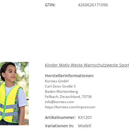
en
Brandschutzhelfer /
Paramedic 
GTIN:
4260626171096
Größ
Evakuierungshelfer Warnweste
Taschen un
in 10 größen
€
*
4,90 € -
10,70 €
*
8,49 
Bit
Kinder Motiv Weste Warnschutzweste Sport 
Herstellerinformationen:
Korntex GmbH
Carl-Zeiss-Straße 5
Baden-Württemberg
Fellbach, Deutschland, 70736
info@korntex.com
https://korntex.com/impressum
Artikelnummer:
KX1201
Mode
Variationen in:
Modell
Bit