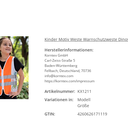
Kinder Motiv Weste Warnschutzweste Dinosa
Herstellerinformationen:
Korntex GmbH
Carl-Zeiss-Straße 5
Baden-Württemberg
Fellbach, Deutschland, 70736
info@korntex.com
https://korntex.com/impressum
Artikelnummer:
KX1211
Mode
Variationen in:
Modell
Bit
Größe
GTIN:
4260626171119
Größ
Bit