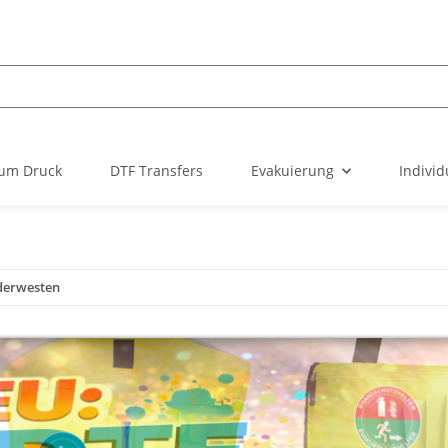
um Druck
DTF Transfers
Evakuierung
Individ
derwesten