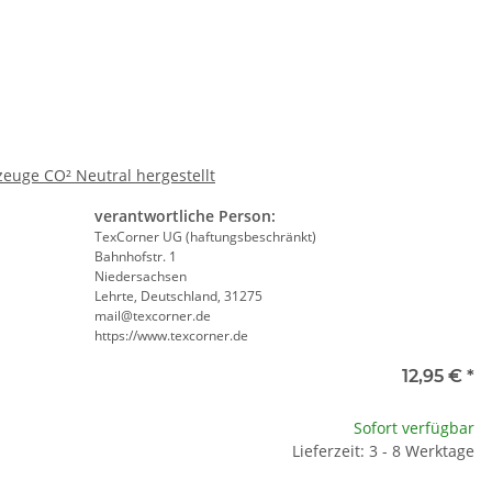
euge CO² Neutral hergestellt
verantwortliche Person:
TexCorner UG (haftungsbeschränkt)
Bahnhofstr. 1
Niedersachsen
Lehrte, Deutschland, 31275
mail@texcorner.de
https://www.texcorner.de
ll
12,95 €
*
te wählen Sie eine Variation.
Sofort verfügbar
Lieferzeit: 3 - 8 Werktage
e