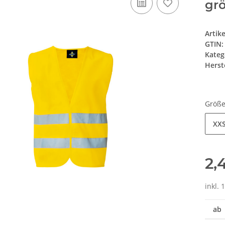
grö
Artik
GTIN:
Kateg
Herste
Größ
XXS
2,
inkl. 
ab