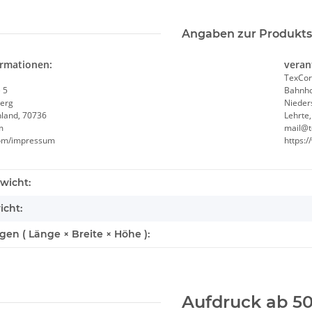
Angaben zur Produkts
ormationen:
veran
n1
Warnweste Orange 2+2 inkl.
Korntex® - 
TexCor
r /
Druck in 10 größen S-7XL
Orang
 5
Bahnho
erg
Nieder
hland, 70736
Lehrte
 €
*
ab
7,12 €
*
1,95 €
m
mail@t
.com/impressum
https:
wicht:
icht:
n ( Länge × Breite × Höhe ):
Aufdruck ab 50