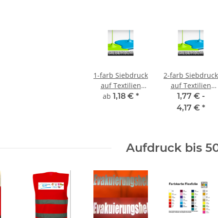
1-farb Siebdruck
2-farb Siebdruck
auf Textilien
auf Textilien
inkl. Film und
inkl. Film und
ab
1,18 €
*
1,77 € -
Sieberstellung
Sieberstellung
4,17 €
*
Aufdruck bis 5