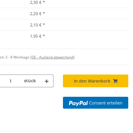
2,30 €
*
2,20 €
*
2,10 €
*
1,95 €
*
eit:
3 - 8 Werktage
(DE - Ausland abweichend)
stück
In den Warenkorb
Consent erteilen