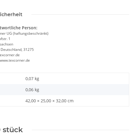
icherheit
twortliche Person:
Kinderwarnweste -
Hochwertige 2 in1
W
ner UG (haftungsbeschränkt)
e 3 größen
Brandschutzhelfer /
fstr. 1
sachsen
Evakuierungshelfer Warnweste
, Deutschland, 31275
in 10 größen
 -
2,49 €
*
4,90 € -
10,70 €
*
excorner.de
//www.texcorner.de
0,07 kg
0,06
kg
42,00 × 25,00 × 32,00 cm
 stück