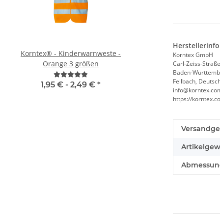
Herstellerinf
Korntex® - Kinderwarnweste -
Hochwertige 2 i
Korntex GmbH
Orange 3 größen
Brandschutzhelfe
Carl-Zeiss-Straße
Baden-Württemb
Evakuierungshelfer Warnweste
Fellbach, Deutsc
in 10 größen
1,95 € -
2,49 €
*
4,90 € -
10,70
info@korntex.co
https://korntex
Versandge
Artikelgew
Abmessunge