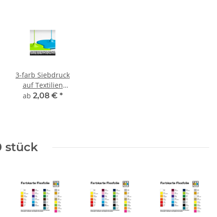
3-farb Siebdruck
auf Textilien
inkl. Film und
ab
2,08 €
*
Sieberstellung
0 stück