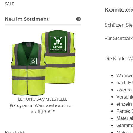
SALE
Korntex
Neu im Sortiment
Schützen Sie 
Für Sichtbark
Die Kinder W
Warnwes
nach EN 
zwei 5 
Verschl
LEITUNG SAMMELSTELLE
Feuerwehr Trinkflasc
einzeln
Piktogramm Warnweste auch mit
farbig 1000ml inkl.
vielen Taschen S-3XL
Wunschname
Farbe: 
ab
11,17 €
*
7,99 € -
14,99
Materia
Grammat
Kontakt
Maße: