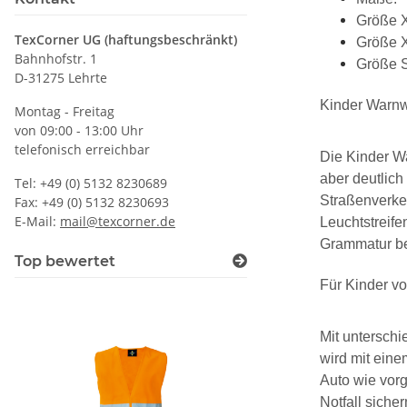
Größe X
TexCorner UG (haftungsbeschränkt)
Größe X
Bahnhofstr. 1
Größe S
D-31275 Lehrte
Kinder Warnw
Montag - Freitag
von 09:00 - 13:00 Uhr
telefonisch erreichbar
Die Kinder Wa
aber deutlich
Tel: +49 (0) 5132 8230689
Straßenverkeh
Fax: +49 (0) 5132 8230693
E-Mail:
mail@texcorner.de
Leuchtstreife
Grammatur be
Top bewertet
Für Kinder vo
Mit unterschi
wird mit eine
Auto wie vorg
Notfall sicher