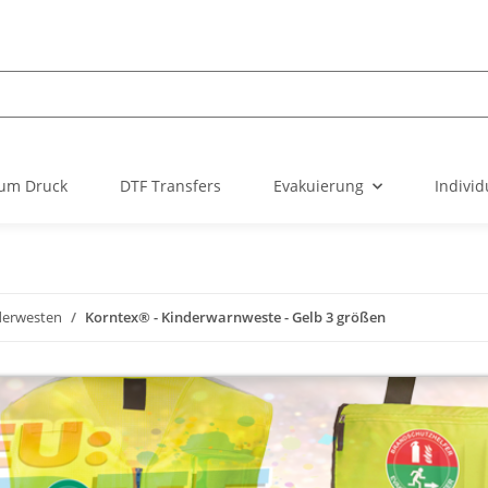
um Druck
DTF Transfers
Evakuierung
Individ
derwesten
Korntex® - Kinderwarnweste - Gelb 3 größen