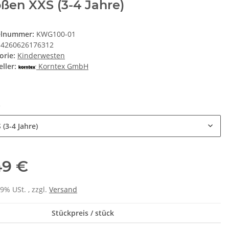
ßen XXS (3-4 Jahre)
elnummer:
KWG100-01
4260626176312
orie:
Kinderwesten
ller:
Korntex GmbH
e
 (3-4 Jahre)
49 €
19% USt. , zzgl.
Versand
Stückpreis / stück