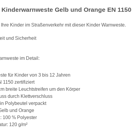
®
Kinderwarnweste Gelb und Orange EN 1150
Ihre Kinder im Straßenverkehr mit dieser Kinder Warnweste.
eit und Sicherheit
arnweste im Detail:
te für Kinder von 3 bis 12 Jahren
1150 zertifiziert
cm breite Leuchtstreifen um den Körper
uss durch Klettverschluss
he 5010
10x T-Shirt Herren weiß,
LEITUNG 
 in Polybeutel verpackt
Premium B&C Inspire #190
Piktogramm W
n
Rundhals mit EINER
vielen 
Gelb und Orange
 €
*
79,90 €
*
ab
Druckposition CMYK
l: 100 % Polyester
ur: 120 g/m²