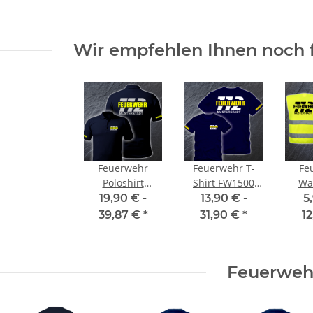
Karneval, Männertag
 €
*
9,59 € -
13,99 €
*
4,72 
Wir empfehlen Ihnen noch 
Feuerwehr
Feuerwehr T-
Fe
Poloshirt
Shirt FW1500
Wa
FW1500 Druck
beidseitig
FW15
19,90 € -
13,90 € -
5
doppelseitig
Wunschstadt +
10 G
39,87 €
*
31,90 €
*
1
mehrfarbig S-
Wunschname
Sta
5XL
Feuerweh