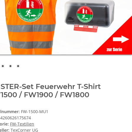
STER-Set Feuerwehr T-Shirt
1500 / FW1900 / FW1800
elnummer:
FW-1500-MU1
4260626175674
orie:
FW-Textilien
ller:
TexCorner UG