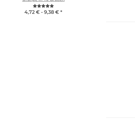
4,72 € -
9,38 €
*
9,90 € -
12,90