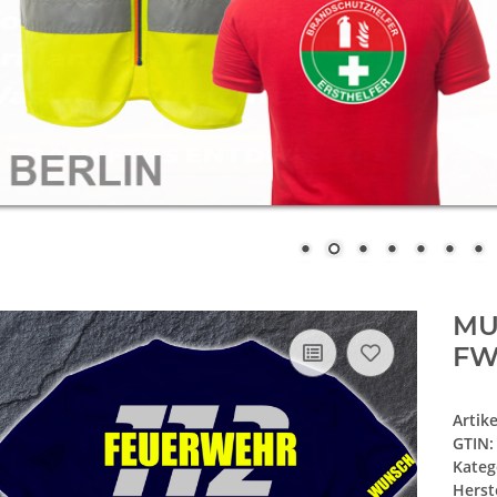
MU
FW
Artik
GTIN:
Kateg
Herste