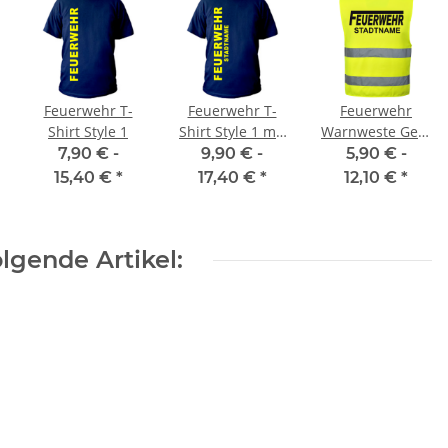
Feuerwehr T-
Feuerwehr T-
Feuerwehr
Shirt Style 1
Shirt Style 1 mit
Warnweste Gelb
Stadtnamen
in 10 Größen
7,90 € -
9,90 € -
5,90 € -
mit Stadtnamen
15,40 €
*
17,40 €
*
12,10 €
*
lgende Artikel: