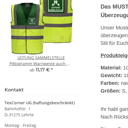
Das MUSTE
Überzeug
Unser Muste
überzeugen.
Stil für Eu
Produkteig
LEITUNG SAMMELSTELLE
10x T-Shirt Herren 
Piktogramm Warnweste auch mit
Premium B&C Inspir
Material:
10
vielen Taschen S-3XL
Rundhals mit EI
ab
11,17 €
*
79,90 €
*
Gewicht:
18
Druckposition C
Farben:
nav
Kontakt
Größen:
S, 
TexCorner UG (haftungsbeschränkt)
Bahnhofstr. 1
Ihr habt ga
D-31275 Lehrte
Nach Rückse
Montag - Freitag