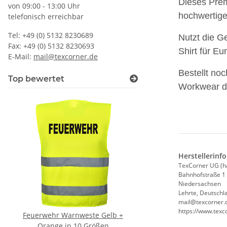
Dieses Prem
von 09:00 - 13:00 Uhr
hochwertige
telefonisch erreichbar
Tel: +49 (0) 5132 8230689
Nutzt die G
Fax: +49 (0) 5132 8230693
Shirt für Eu
E-Mail:
mail@texcorner.de
Bestellt n
Top bewertet
Workwear di
Herstellerinf
TexCorner UG (h
Bahnhofstraße 1
Niedersachsen
Lehrte, Deutschl
mail@texcorner.
https://www.texc
Feuerwehr Warnweste Gelb +
Zeugnis Tasse für 
Orange in 10 Größen
Abschluss Gesch