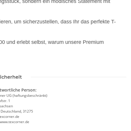
ungsstück, sondern ein modisches Statement mit
ren, um sicherzustellen, dass Ihr das perfekte T-
 und erlebt selbst, warum unsere Premium
icherheit
twortliche Person:
ner UG (haftungsbeschränkt)
fstr. 1
sachsen
, Deutschland, 31275
excorner.de
//www.texcorner.de
Warnweste Gelb +
Zeugnis Tasse für Lehrer
Lie
Orange in 10 Größen
Abschluss Geschenk
fes