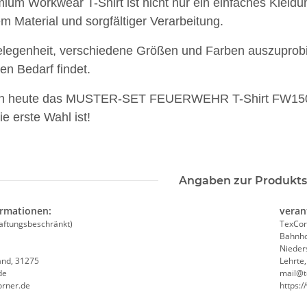
ium Workwear T-Shirt ist nicht nur ein einfaches Kleid
m Material und sorgfältiger Verarbeitung.
elegenheit, verschiedene Größen und Farben auszuprobie
ren Bedarf findet.
och heute das MUSTER-SET FEUERWEHR T-Shirt FW1500
e erste Wahl ist!
Angaben zur Produkts
ormationen:
veran
aftungsbeschränkt)
TexCor
Bahnho
Nieder
and, 31275
Lehrte
de
mail@t
orner.de
https:
Lehrer
Lieber einen Heben, statt sich
Feuerwehr 
enk
fest zu Kleben Warnweste JGA,