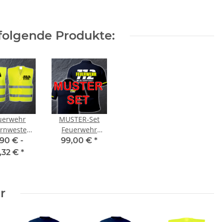
€ -
9,38 €
*
9,90 € -
12,90 €
*
folgende Produkte:
uerwehr
MUSTER-Set
rnweste
Feuerwehr
00 Gelb in
Poloshirt
,90 € -
99,00 €
*
rößen mit
FW1500 /
2,32 €
*
dtnamen
FW1900 /
FW1800
r