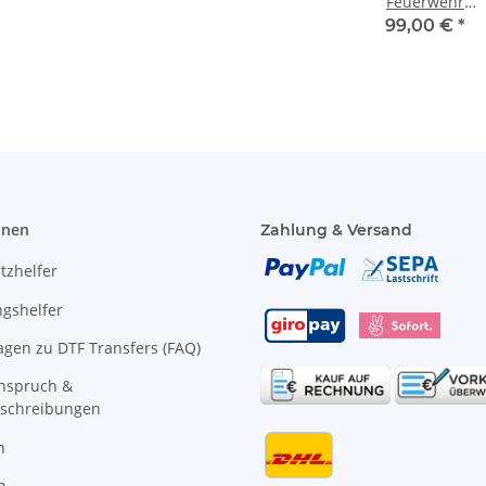
Feuerwehr
Poloshirt
99,00 €
*
FW1500 /
FW1900 /
FW1800
onen
Zahlung & Versand
tzhelfer
gshelfer
agen zu DTF Transfers (FAQ)
anspruch &
schreibungen
n
n