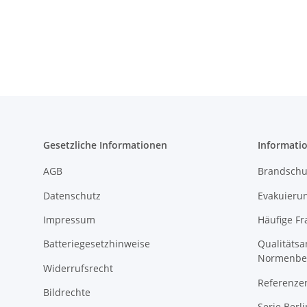
Gesetzliche Informationen
Informati
AGB
Brandschu
Datenschutz
Evakuierun
Impressum
Häufige Fr
Batteriegesetzhinweise
Qualitäts
Normenbe
Widerrufsrecht
Referenze
Bildrechte
Serie Berli