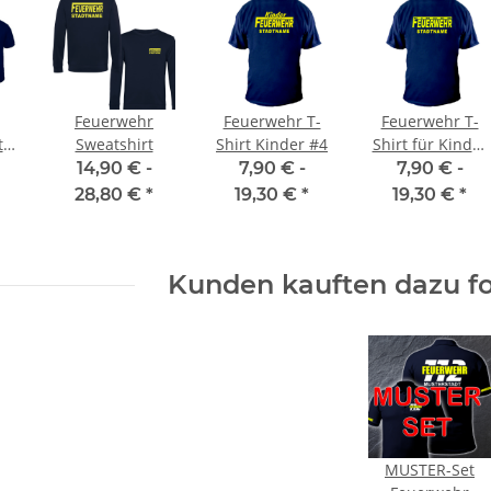
Feuerwehr
Feuerwehr T-
Feuerwehr T-
t
Sweatshirt
Shirt Kinder #4
Shirt für Kinder
n
#3
14,90 € -
7,90 € -
7,90 € -
28,80 €
*
19,30 €
*
19,30 €
*
Kunden kauften dazu fo
MUSTER-Set