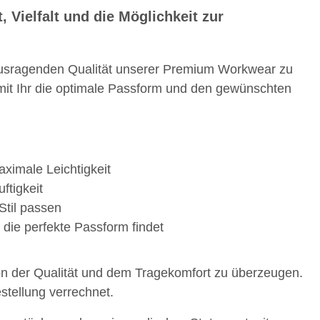
ielfalt und die Möglichkeit zur
rausragenden Qualität unserer Premium Workwear zu
mit Ihr die optimale Passform und den gewünschten
SAMMELSTELLE
10x T-Shirt Herren weiß,
Fe
arnweste auch mit
Premium B&C Inspire #190
imale Leichtigkeit
Taschen S-3XL
Rundhals mit EINER
11,17 €
*
79,90 €
*
ftigkeit
Druckposition CMYK
Stil passen
 die perfekte Passform findet
von der Qualität und dem Tragekomfort zu überzeugen.
stellung verrechnet.