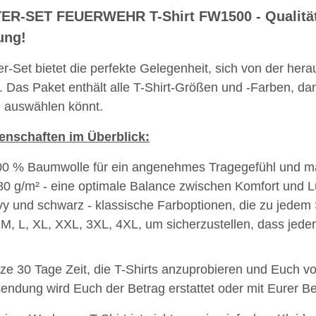
R-SET FEUERWEHR T-Shirt FW1500 - Qualität, V
ung!
r-Set bietet die perfekte Gelegenheit, sich von der he
 Das Paket enthält alle T-Shirt-Größen und -Farben, da
ch auswählen könnt.
enschaften im Überblick:
weiß,
Feuerwehr Trinkflasche 5010
LEITUNG 
e #190
farbig 1000ml inkl.
Piktogramm W
0 % Baumwolle für ein angenehmes Tragegefühl und max
NER
Wunschnamen
vielen 
7,99 € -
14,99 €
*
ab
0 g/m² - eine optimale Balance zwischen Komfort und Lu
MYK
y und schwarz - klassische Farboptionen, die zu jedem 
M, L, XL, XXL, 3XL, 4XL, um sicherzustellen, dass jeder
nze 30 Tage Zeit, die T-Shirts anzuprobieren und Euch 
ndung wird Euch der Betrag erstattet oder mit Eurer Be