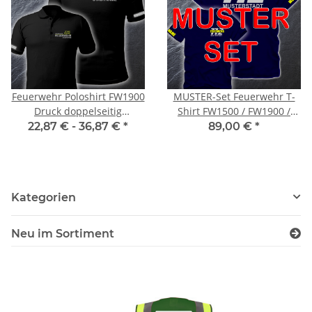
Feuerwehr Poloshirt FW1900
MUSTER-Set Feuerwehr T-
Druck doppelseitig
Shirt FW1500 / FW1900 /
mehrfarbig S-5XL
FW1800
22,87 € -
36,87 €
*
89,00 €
*
Kategorien
Neu im Sortiment