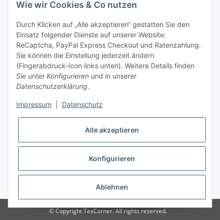
Wie wir Cookies & Co nutzen
Tel: +49 (0) 5132 8230689
Fax: +49 (0) 5132 8230693
Durch Klicken auf „Alle akzeptieren“ gestatten Sie den
E-Mail:
mail@texcorner.de
Einsatz folgender Dienste auf unserer Website:
ReCaptcha, PayPal Express Checkout und Ratenzahlung.
Sie können die Einstellung jederzeit ändern
(Fingerabdruck-Icon links unten). Weitere Details finden
Sie unter
Konfigurieren
und in unserer
Datenschutzerklärung
.
Impressum
|
Datenschutz
Vertrag widerrufen
Alle akzeptieren
Konfigurieren
* Alle Preise inkl. gesetzlicher USt., zzgl.
Versand
Ablehnen
© Copyright TexCorner. All rights reserved.