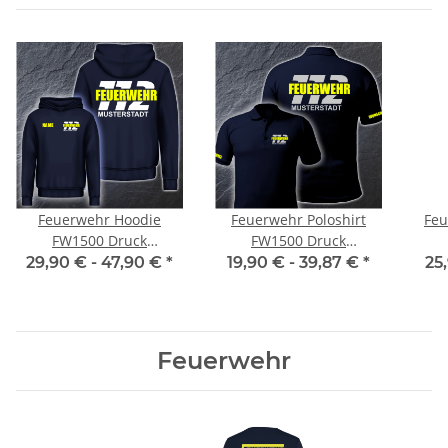
Feuerwehr Hoodie
Feuerwehr Poloshirt
Feu
FW1500 Druck
FW1500 Druck
doppelseitig mehrfarbig
doppelseitig mehrfarbig
dopp
29,90 € -
47,90 €
*
19,90 € -
39,87 €
*
25
XS-5XL
S-5XL
Feuerwehr