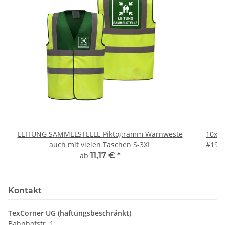
LEITUNG SAMMELSTELLE Piktogramm Warnweste
10x T
auch mit vielen Taschen S-3XL
#190 
ab
11,17 €
*
Kontakt
TexCorner UG (haftungsbeschränkt)
Bahnhofstr. 1