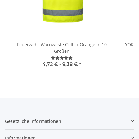
Feuerwehr Warnweste Gelb + Orange in 10
YOKO 
Größen
4,72 € -
9,38 €
*
Gesetzliche Informationen
Informationen