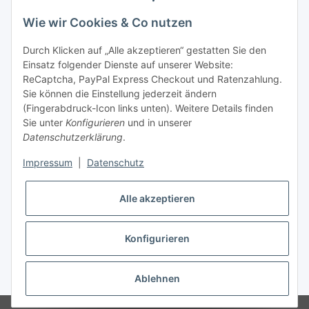
telefonisch erreichbar
Wie wir Cookies & Co nutzen
Tel: +49 (0) 5132 8230689
Fax: +49 (0) 5132 8230693
Durch Klicken auf „Alle akzeptieren“ gestatten Sie den
E-Mail:
mail@texcorner.de
Einsatz folgender Dienste auf unserer Website:
ReCaptcha, PayPal Express Checkout und Ratenzahlung.
Sie können die Einstellung jederzeit ändern
(Fingerabdruck-Icon links unten). Weitere Details finden
Sie unter
Konfigurieren
und in unserer
Datenschutzerklärung
.
Impressum
|
Datenschutz
Vertrag widerrufen
Alle akzeptieren
Konfigurieren
* Alle Preise inkl. gesetzlicher USt., zzgl.
Versand
Ablehnen