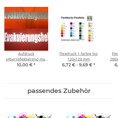
Aufdruck
Flexdruck 1-farbig bis
Fle
silberreflektierend max
120x120 mm
280x
280x180 mm
10,00 €
*
6,72 € -
9,69 €
*
6
passendes Zubehör