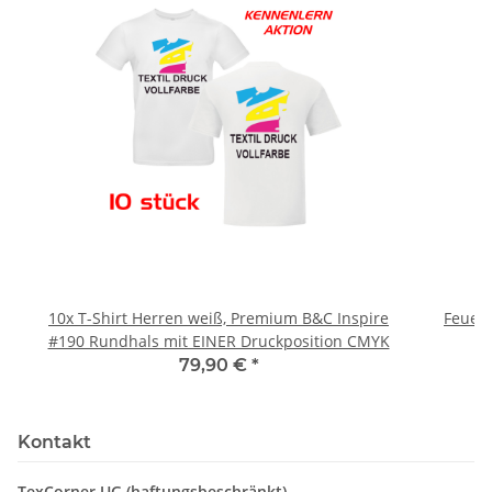
10x T-Shirt Herren weiß, Premium B&C Inspire
Feuerwe
#190 Rundhals mit EINER Druckposition CMYK
79,90 €
*
Kontakt
TexCorner UG (haftungsbeschränkt)