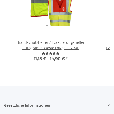
Brandschutzhelfer / Evakuierungshelfer
H
Piktogramm Weste rot/gelb S-3XL
11,18 € -
14,90 €
*
Gesetzliche Informationen