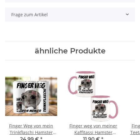
Frage zum Artikel
ähnliche Produkte
Finger Weg von mein
Finger weg von meiner
Fin
Trinkflaschi Hamster
Kaffitassi Hamster
Teet
Meme Tumbler
Meme Kaffeebecher mit
24,99 €
*
11,90 €
*