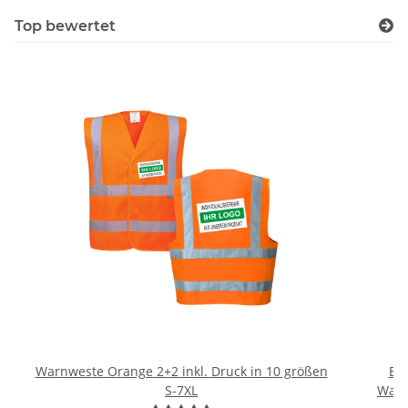
Top bewertet
Warnweste Orange 2+2 inkl. Druck in 10 größen
Br
S-7XL
Warn