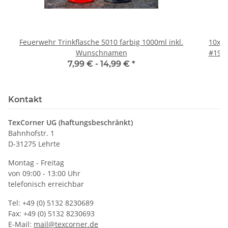
Feuerwehr Trinkflasche 5010 farbig 1000ml inkl.
10x T
Wunschnamen
#190 
7,99 € -
14,99 €
*
Kontakt
TexCorner UG (haftungsbeschränkt)
Bahnhofstr. 1
D-31275 Lehrte
Montag - Freitag
von 09:00 - 13:00 Uhr
telefonisch erreichbar
Tel: +49 (0) 5132 8230689
Fax: +49 (0) 5132 8230693
E-Mail:
mail@texcorner.de