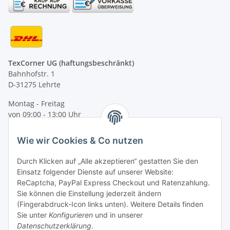
TexCorner UG (haftungsbeschränkt)
Bahnhofstr. 1
D-31275 Lehrte
Montag - Freitag
von 09:00 - 13:00 Uhr
telefonisch erreichbar
Wie wir Cookies & Co nutzen
Tel: +49 (0) 5132 8230689
Fax: +49 (0) 5132 8230693
Durch Klicken auf „Alle akzeptieren“ gestatten Sie den
E-Mail:
mail@texcorner.de
Einsatz folgender Dienste auf unserer Website:
ReCaptcha, PayPal Express Checkout und Ratenzahlung.
Sie können die Einstellung jederzeit ändern
(Fingerabdruck-Icon links unten). Weitere Details finden
Sie unter
Konfigurieren
und in unserer
Datenschutzerklärung
.