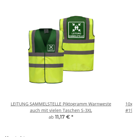
LEITUNG SAMMELSTELLE Piktogramm Warnweste
10x T
auch mit vielen Taschen S-3XL
#190 
ab
11,17 €
*