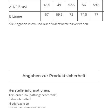
45,5
49
52,5
56
59,5
A 1/2 Brust
67
69,5
72
74,5
77
7
B Länge
Alle Angaben in cm und nur als Richtwerte zu verstehen
Angaben zur Produktsicherheit
Herstellerinformationen:
TexCorner UG (haftungsbeschränkt)
Bahnhofstraße 1
Niedersachsen
Lehrte, Deutschland, 31275