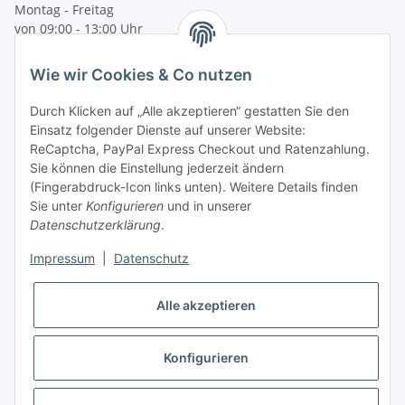
Montag - Freitag
von 09:00 - 13:00 Uhr
telefonisch erreichbar
Wie wir Cookies & Co nutzen
Tel: +49 (0) 5132 8230689
Fax: +49 (0) 5132 8230693
Durch Klicken auf „Alle akzeptieren“ gestatten Sie den
E-Mail:
mail@texcorner.de
Einsatz folgender Dienste auf unserer Website:
ReCaptcha, PayPal Express Checkout und Ratenzahlung.
Sie können die Einstellung jederzeit ändern
(Fingerabdruck-Icon links unten). Weitere Details finden
Sie unter
Konfigurieren
und in unserer
Datenschutzerklärung
.
Impressum
|
Datenschutz
Vertrag widerrufen
Alle akzeptieren
Konfigurieren