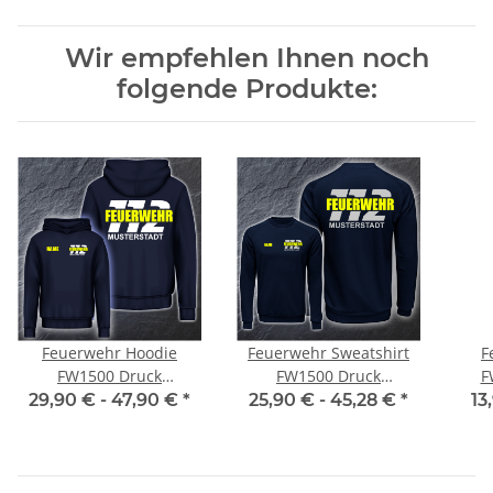
Wir empfehlen Ihnen noch
folgende Produkte:
Feuerwehr Hoodie
Feuerwehr Sweatshirt
F
FW1500 Druck
FW1500 Druck
F
doppelseitig mehrfarbig
doppelseitig mehrfarbig
29,90 € -
47,90 €
*
25,90 € -
45,28 €
*
13
XS-5XL
XS-4XL