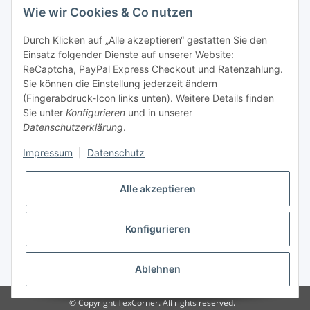
Wie wir Cookies & Co nutzen
Tel: +49 (0) 5132 8230689
Fax: +49 (0) 5132 8230693
Durch Klicken auf „Alle akzeptieren“ gestatten Sie den
E-Mail:
mail@texcorner.de
Einsatz folgender Dienste auf unserer Website:
ReCaptcha, PayPal Express Checkout und Ratenzahlung.
Sie können die Einstellung jederzeit ändern
(Fingerabdruck-Icon links unten). Weitere Details finden
Sie unter
Konfigurieren
und in unserer
Datenschutzerklärung
.
Impressum
|
Datenschutz
Vertrag widerrufen
Alle akzeptieren
Konfigurieren
* Alle Preise inkl. gesetzlicher USt., zzgl.
Versand
Ablehnen
© Copyright TexCorner. All rights reserved.