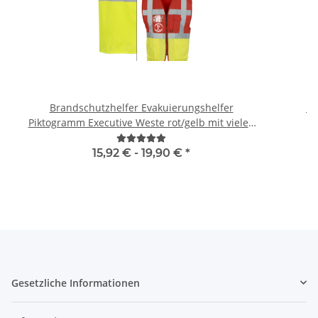
Brandschutzhelfer Evakuierungshelfer
Br
Piktogramm Executive Weste rot/gelb mit vielen
Taschen S-3XL
15,92 € -
19,90 €
*
Gesetzliche Informationen