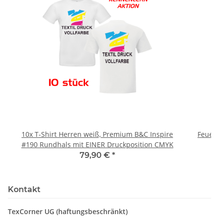
10x T-Shirt Herren weiß, Premium B&C Inspire
Feuerwe
#190 Rundhals mit EINER Druckposition CMYK
79,90 €
*
Kontakt
TexCorner UG (haftungsbeschränkt)