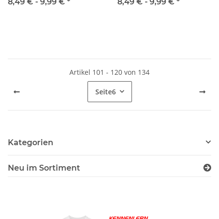
Taschen und Reißverschluss
vielen Taschen und
8,49 € -
9,99 €
*
8,49 € -
9,99 €
*
Reißverschluss
Artikel 101 - 120 von 134
Seite
6
Kategorien
Neu im Sortiment