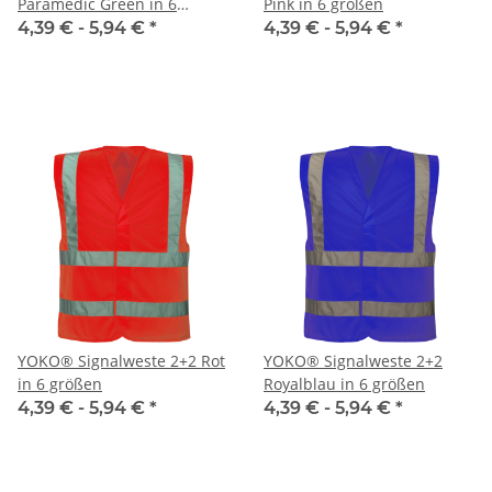
Paramedic Green in 6
Pink in 6 größen
größen
4,39 € -
5,94 €
*
4,39 € -
5,94 €
*
YOKO® Signalweste 2+2 Rot
YOKO® Signalweste 2+2
in 6 größen
Royalblau in 6 größen
4,39 € -
5,94 €
*
4,39 € -
5,94 €
*